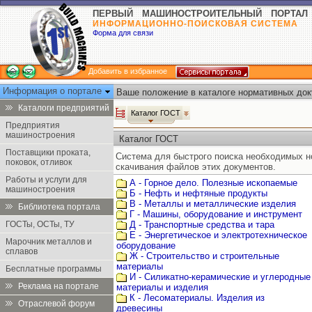
ПЕРВЫЙ МАШИНОСТРОИТЕЛЬНЫЙ ПОРТАЛ
ИНФОРМАЦИОННО-ПОИСКОВАЯ СИСТЕМА
Форма для связи
Добавить в избранное
Информация о портале
Ваше положение в каталоге нормативных док
Каталоги предприятий
Каталог ГОСТ
Предприятия
машиностроения
Каталог ГОСТ
Поставщики проката,
Система для быстрого поиска необходимых 
поковок, отливок
скачивания файлов этих документов.
Работы и услуги для
А - Горное дело. Полезные ископаемые
машиностроения
Б - Нефть и нефтяные продукты
В - Металлы и металлические изделия
Библиотека портала
Г - Машины, оборудование и инструмент
ГОСТы, ОСТы, ТУ
Д - Транспортные средства и тара
Е - Энергетическое и электротехническое
Марочник металлов и
оборудование
сплавов
Ж - Строительство и строительные
материалы
Бесплатные программы
И - Силикатно-керамические и углеродные
Реклама на портале
материалы и изделия
К - Лесоматериалы. Изделия из
Отраслевой форум
древесины