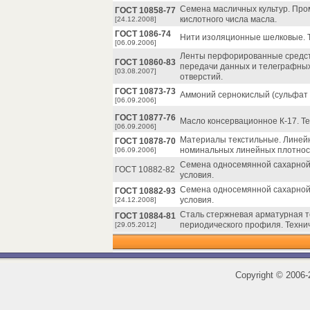
Семена масличных культур. Пр
ГОСТ 10858-77
кислотного числа масла.
[24.12.2008]
ГОСТ 1086-74
Нити изоляционные шелковые. Т
[06.09.2006]
Ленты перфорированные средст
ГОСТ 10860-83
передачи данных и телеграфных
[03.08.2007]
отверстий.
ГОСТ 10873-73
Аммоний сернокислый (сульфат 
[06.09.2006]
ГОСТ 10877-76
Масло консервационное К-17. Те
[06.09.2006]
Материалы текстильные. Линейн
ГОСТ 10878-70
номинальных линейных плотнос
[06.09.2006]
Семена односемянной сахарной 
ГОСТ 10882-82
условия.
Семена односемянной сахарной 
ГОСТ 10882-93
условия.
[24.12.2008]
Сталь стержневая арматурная т
ГОСТ 10884-81
периодического профиля. Технич
[29.05.2012]
Copyright
©
2006-2