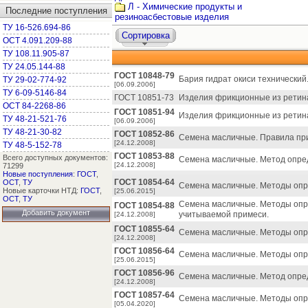
Л - Химические продукты и
Последние поступления
резиноасбестовые изделия
ТУ 16-526.694-86
Сортировка
ОСТ 4.091.209-88
ТУ 108.11.905-87
ТУ 24.05.144-88
ГОСТ 10848-79
Бария гидрат окиси технический.
ТУ 29-02-774-92
[06.09.2006]
ТУ 6-09-5146-84
ГОСТ 10851-73
Изделия фрикционные из ретина
ОСТ 84-2268-86
ГОСТ 10851-94
Изделия фрикционные из ретина
ТУ 48-21-521-76
[06.09.2006]
ТУ 48-21-30-82
ГОСТ 10852-86
Семена масличные. Правила при
[24.12.2008]
ТУ 48-5-152-78
ГОСТ 10853-88
Всего доступных документов:
Семена масличные. Метод опре
[24.12.2008]
71299
Новые поступления
:
ГОСТ
,
ГОСТ 10854-64
ОСТ
,
ТУ
Семена масличные. Методы опре
Новые карточки НТД:
ГОСТ
,
[25.06.2015]
ОСТ
,
ТУ
Семена масличные. Методы опр
ГОСТ 10854-88
Добавить документ
учитываемой примеси.
[24.12.2008]
ГОСТ 10855-64
Семена масличные. Методы опр
[24.12.2008]
ГОСТ 10856-64
Семена масличные. Методы опр
[25.06.2015]
ГОСТ 10856-96
Семена масличные. Метод опре
[24.12.2008]
ГОСТ 10857-64
Семена масличные. Методы опр
[05.04.2020]