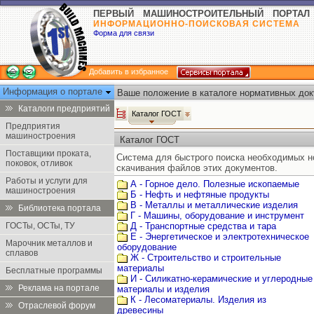
ПЕРВЫЙ МАШИНОСТРОИТЕЛЬНЫЙ ПОРТАЛ
ИНФОРМАЦИОННО-ПОИСКОВАЯ СИСТЕМА
Форма для связи
Добавить в избранное
Информация о портале
Ваше положение в каталоге нормативных док
Каталоги предприятий
Каталог ГОСТ
Предприятия
машиностроения
Каталог ГОСТ
Поставщики проката,
Система для быстрого поиска необходимых 
поковок, отливок
скачивания файлов этих документов.
Работы и услуги для
А - Горное дело. Полезные ископаемые
машиностроения
Б - Нефть и нефтяные продукты
В - Металлы и металлические изделия
Библиотека портала
Г - Машины, оборудование и инструмент
ГОСТы, ОСТы, ТУ
Д - Транспортные средства и тара
Е - Энергетическое и электротехническое
Марочник металлов и
оборудование
сплавов
Ж - Строительство и строительные
материалы
Бесплатные программы
И - Силикатно-керамические и углеродные
Реклама на портале
материалы и изделия
К - Лесоматериалы. Изделия из
Отраслевой форум
древесины