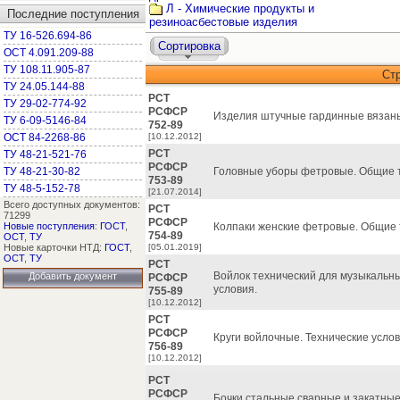
Л - Химические продукты и
Последние поступления
резиноасбестовые изделия
ТУ 16-526.694-86
Сортировка
ОСТ 4.091.209-88
ТУ 108.11.905-87
Ст
ТУ 24.05.144-88
РСТ
ТУ 29-02-774-92
РСФСР
Изделия штучные гардинные вязаны
ТУ 6-09-5146-84
752-89
ОСТ 84-2268-86
[10.12.2012]
РСТ
ТУ 48-21-521-76
РСФСР
ТУ 48-21-30-82
Головные уборы фетровые. Общие т
753-89
ТУ 48-5-152-78
[21.07.2014]
Всего доступных документов:
РСТ
71299
РСФСР
Новые поступления
:
ГОСТ
,
Колпаки женские фетровые. Общие 
754-89
ОСТ
,
ТУ
Новые карточки НТД:
ГОСТ
,
[05.01.2019]
ОСТ
,
ТУ
РСТ
Войлок технический для музыкальн
Добавить документ
РСФСР
условия.
755-89
[10.12.2012]
РСТ
РСФСР
Круги войлочные. Технические услов
756-89
[10.12.2012]
РСТ
РСФСР
Бочки стальные сварные и закатные