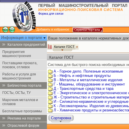
ПЕРВЫЙ МАШИНОСТРОИТЕЛЬНЫЙ ПОРТАЛ
ИНФОРМАЦИОННО-ПОИСКОВАЯ СИСТЕМА
Форма для связи
Добавить в избранное
Информация о портале
Ваше положение в каталоге нормативных док
Каталоги предприятий
Каталог ГОСТ
Предприятия
машиностроения
Каталог ГОСТ
Поставщики проката,
Система для быстрого поиска необходимых н
поковок, отливок
А - Горное дело. Полезные ископаемые
Работы и услуги для
Б - Нефть и нефтяные продукты
машиностроения
В - Металлы и металлические изделия
Г - Машины, оборудование и инструмент
Библиотека портала
Д - Транспортные средства и тара
ГОСТы, ОСТы, ТУ
Е - Энергетическое и электротехническое
Ж - Строительство и строительные матер
Марочник металлов и
И - Силикатно-керамические и углеродные
сплавов
К - Лесоматериалы. Изделия из древесин
Л - Химические продукты и резиноасбест
Бесплатные программы
Сортировка
Реклама на портале
Отраслевой форум