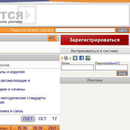
Поиск по всему порталу
КГС
Авторизоваться в системе:
Логин
Пароль(
забыли?
)
ентов.
алы и изделия
Реклама
 автоматизации и
рии и гигиены
о-методические стандарты
ния
оника и связь
ГОСТ
ОСТ
ТУ
ницы:
1
...
35
36
37
38
39
...
2003
|