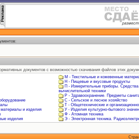
ументов:
ормативных документов с возможностью скачивания файлов этих докум
М - Текстильные и кожевенные матери
Н - Пищевые и вкусовые продукты
П - Измерительные приборы. Средства
вычислительной техники
Р - Здравоохранение. Предметы санита
 оборудование
С - Сельское и лесное хозяйство
иалы
Т - Общетехнические и организационн
 материалы и изделия
У - Изделия культурно-бытового значе
ы
Ф - Атомная техника
овые изделия
Э - Электронная техника. Радиоэлектр
Стра