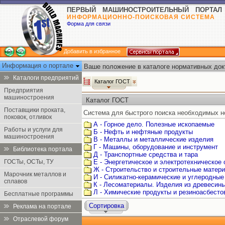
ПЕРВЫЙ МАШИНОСТРОИТЕЛЬНЫЙ ПОРТАЛ
ИНФОРМАЦИОННО-ПОИСКОВАЯ СИСТЕМА
Форма для связи
Добавить в избранное
Информация о портале
Ваше положение в каталоге нормативных док
Каталоги предприятий
Каталог ГОСТ
Предприятия
машиностроения
Каталог ГОСТ
Поставщики проката,
Система для быстрого поиска необходимых н
поковок, отливок
А - Горное дело. Полезные ископаемые
Работы и услуги для
Б - Нефть и нефтяные продукты
машиностроения
В - Металлы и металлические изделия
Г - Машины, оборудование и инструмент
Библиотека портала
Д - Транспортные средства и тара
ГОСТы, ОСТы, ТУ
Е - Энергетическое и электротехническое
Ж - Строительство и строительные матер
Марочник металлов и
И - Силикатно-керамические и углеродные
сплавов
К - Лесоматериалы. Изделия из древесин
Л - Химические продукты и резиноасбест
Бесплатные программы
Сортировка
Реклама на портале
Отраслевой форум