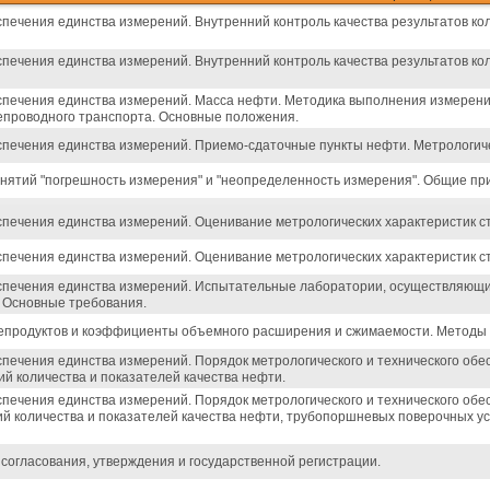
печения единства измерений. Внутренний контроль качества результатов ко
печения единства измерений. Внутренний контроль качества результатов ко
спечения единства измерений. Масса нефти. Методика выполнения измерени
епроводного транспорта. Основные положения.
спечения единства измерений. Приемо-сдаточные пункты нефти. Метрологиче
нятий "погрешность измерения" и "неопределенность измерения". Общие пр
спечения единства измерений. Оценивание метрологических характеристик с
спечения единства измерений. Оценивание метрологических характеристик с
спечения единства измерений. Испытательные лаборатории, осуществляющи
 Основные требования.
епродуктов и коэффициенты объемного расширения и сжимаемости. Методы 
спечения единства измерений. Порядок метрологического и технического об
й количества и показателей качества нефти.
спечения единства измерений. Порядок метрологического и технического о
й количества и показателей качества нефти, трубопоршневых поверочных ус
 согласования, утверждения и государственной регистрации.