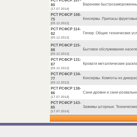
РСТ РСФСР 107-
Вареники быстрозамороженны
80
[17.07.2014]
РСТ РСФСР 108-
Консервы. Припасы фруктовые
75
[05.12.2012]
РСТ РСФСР 114-
Гипюр. Общие технические усл
82
[05.12.2012]
РСТ РСФСР 115-
Бытовое обслуживание населе
88
[05.12.2012]
РСТ РСФСР 131-
Кровати металлические раскла
87
[05.12.2012]
РСТ РСФСР 134-
Консервы. Компоты из дикорас
77
[05.12.2012]
РСТ РСФСР 138-
Сани-дровни и сани-розвальни
86
[17.07.2014]
РСТ РСФСР 143-
Зажимы шторные. Технические
85
[17.07.2014]