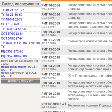
Последние поступления
Государственная система обес
РМГ 76-2004
анализа.
[05.02.2014]
ТУ 48-21-521-76
Государственная система обес
РМГ 76-2014
ТУ 48-21-30-82
анализа.
[19.04.2017]
ТУ 48-5-152-78
Государственная система обе
РМГ 85-2009
ОСТ 15-56-93
системе магистрального нефт
[22.02.2014]
ТУ 26-0304-55-95
РМГ 89-2010
Государственная система обе
ОСТ 5Р.9013-84
[05.02.2014]
ОСТ 5Р.6017-94
РМГ 91-2009
Совместное использование по
ТУ 16-90 ИАКЯ.065179.030
[05.07.2010]
ТУ
РМГ 93-2009
Государственная система обе
РД 0352-172-96
[15.07.2014]
РД 0352-189-2000
РМГ 93-2015
Государственная система обе
Всего доступных документов:
[24.05.2017]
71292
Государственная система обе
РМГ 94-2009
Новые поступления
:
ГОСТ
,
приемо-сдаточных операциях.
[22.02.2014]
ОСТ
,
ТУ
Новые карточки НТД:
ГОСТ
,
РМГ 97-2010
ГСИ. Плотность нефти и нефт
ОСТ
,
ТУ
[03.09.2012]
Добавить документ
Государственная система обе
РМГ 98-2010
эксплуатацию систем измерени
[22.02.2014]
Государственная система обе
РМГ 99-2010
эксплуатации систем измерени
[05.02.2014]
составе.
РСТ РСФСР 1-71
Технические условия. Порядок
[02.06.2016]