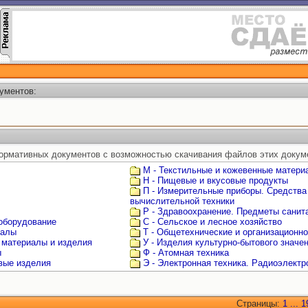
ументов:
ормативных документов с возможностью скачивания файлов этих докум
М - Текстильные и кожевенные матери
Н - Пищевые и вкусовые продукты
П - Измерительные приборы. Средства
вычислительной техники
Р - Здравоохранение. Предметы санита
 оборудование
С - Сельское и лесное хозяйство
иалы
Т - Общетехнические и организационн
 материалы и изделия
У - Изделия культурно-бытового значе
ы
Ф - Атомная техника
овые изделия
Э - Электронная техника. Радиоэлектр
Страницы:
1
...
1