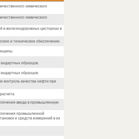
личественного химического
личественного химического
й в железнодорожных цистернах в
ское и техническое обеспечение.
инципы.
тандартных образцов.
тандартных образцов.
е контроль качества нефти при
расчета.
еспечения ввода в промышленную
беспечения промышленной
тановок и средств измерений в их