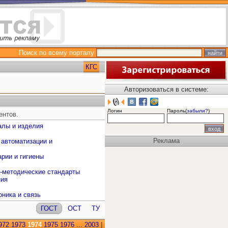
Поиск по всему порталу
КГС
Авторизоваться в системе:
Логин
Пароль(
забыли?
)
ентов.
алы и изделия
Реклама
 автоматизации и
рии и гигиены
о-методические стандарты
ния
оника и связь
ГОСТ
ОСТ
ТУ
972
1973
1974
1975
1976
...
2003
|