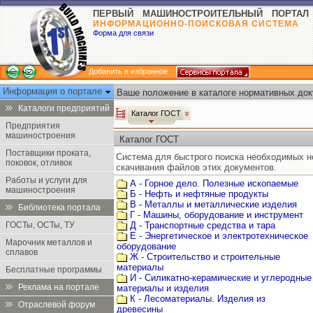
ПЕРВЫЙ МАШИНОСТРОИТЕЛЬНЫЙ ПОРТАЛ
ИНФОРМАЦИОННО-ПОИСКОВАЯ СИСТЕМА
Форма для связи
Добавить в избранное
Информация о портале
Ваше положение в каталоге нормативных док
Каталоги предприятий
Каталог ГОСТ
Предприятия
машиностроения
Каталог ГОСТ
Поставщики проката,
Система для быстрого поиска необходимых 
поковок, отливок
скачивания файлов этих документов.
Работы и услуги для
А - Горное дело. Полезные ископаемые
машиностроения
Б - Нефть и нефтяные продукты
В - Металлы и металлические изделия
Библиотека портала
Г - Машины, оборудование и инструмент
ГОСТы, ОСТы, ТУ
Д - Транспортные средства и тара
Е - Энергетическое и электротехническое
Марочник металлов и
оборудование
сплавов
Ж - Строительство и строительные
материалы
Бесплатные программы
И - Силикатно-керамические и углеродные
Реклама на портале
материалы и изделия
К - Лесоматериалы. Изделия из
Отраслевой форум
древесины