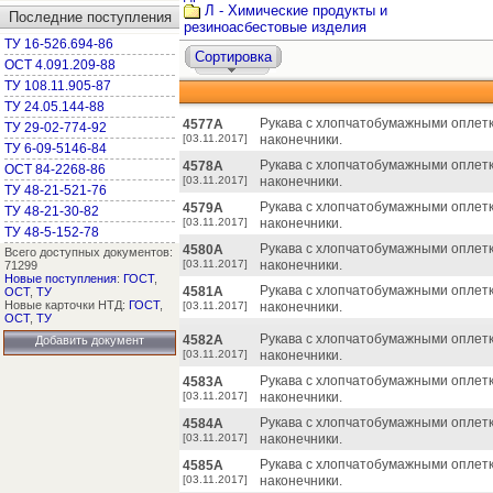
Л - Химические продукты и
Последние поступления
резиноасбестовые изделия
ТУ 16-526.694-86
Сортировка
ОСТ 4.091.209-88
ТУ 108.11.905-87
ТУ 24.05.144-88
Рукава с хлопчатобумажными оплетк
4577А
ТУ 29-02-774-92
[03.11.2017]
наконечники.
ТУ 6-09-5146-84
Рукава с хлопчатобумажными оплетк
4578А
ОСТ 84-2268-86
[03.11.2017]
наконечники.
ТУ 48-21-521-76
Рукава с хлопчатобумажными оплетк
4579А
ТУ 48-21-30-82
[03.11.2017]
наконечники.
ТУ 48-5-152-78
Рукава с хлопчатобумажными оплетк
4580А
Всего доступных документов:
[03.11.2017]
наконечники.
71299
Новые поступления
:
ГОСТ
,
Рукава с хлопчатобумажными оплетк
4581А
ОСТ
,
ТУ
Новые карточки НТД:
ГОСТ
,
[03.11.2017]
наконечники.
ОСТ
,
ТУ
Рукава с хлопчатобумажными оплетк
4582А
Добавить документ
[03.11.2017]
наконечники.
Рукава с хлопчатобумажными оплетк
4583А
[03.11.2017]
наконечники.
Рукава с хлопчатобумажными оплетк
4584А
[03.11.2017]
наконечники.
Рукава с хлопчатобумажными оплетк
4585А
[03.11.2017]
наконечники.