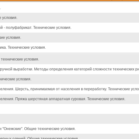
.
 условия.
 - полуфабрикат. Технические условия.
кие условия.
ка. Технические условия.
технические условия.
 ручной выработки. Методы определения категорий сложности технических ри
нические условия.
ления. Шерсть, принимаемая от населения в переработку. Технические усло
еления. Пряжа шерстяная аппаратная суровая. Технические условия.
и "Онежские". Общие технические условия.
верных оленей. Общие технические условия.