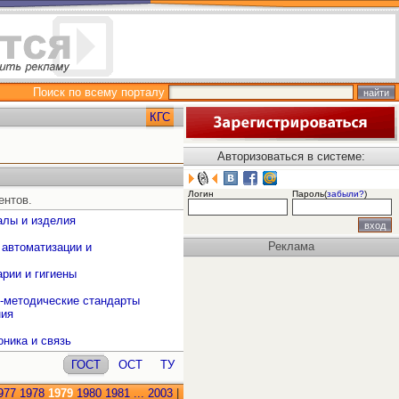
Поиск по всему порталу
КГС
Авторизоваться в системе:
Логин
Пароль(
забыли?
)
ентов.
алы и изделия
Реклама
 автоматизации и
рии и гигиены
о-методические стандарты
ния
оника и связь
ГОСТ
ОСТ
ТУ
977
1978
1979
1980
1981
...
2003
|