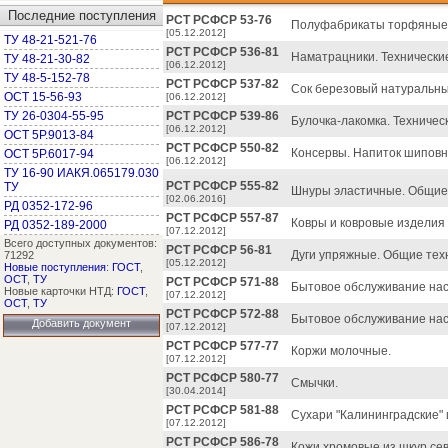
Последние поступления
РСТ РСФСР 53-76
Полуфабрикаты торфяные
[05.12.2012]
ТУ 48-21-521-76
РСТ РСФСР 536-81
Наматрацники. Технические
ТУ 48-21-30-82
[06.12.2012]
ТУ 48-5-152-78
РСТ РСФСР 537-82
Сок березовый натуральный
ОСТ 15-56-93
[06.12.2012]
ТУ 26-0304-55-95
РСТ РСФСР 539-86
Булочка-лакомка. Техничес
[06.12.2012]
ОСТ 5Р.9013-84
РСТ РСФСР 550-82
Консервы. Напиток шиповни
ОСТ 5Р.6017-94
[06.12.2012]
ТУ 16-90 ИАКЯ.065179.030
РСТ РСФСР 555-82
ТУ
Шнуры эластичные. Общие 
[02.06.2016]
РД 0352-172-96
РСТ РСФСР 557-87
Ковры и ковровые изделия
РД 0352-189-2000
[07.12.2012]
Всего доступных документов:
РСТ РСФСР 56-81
Дуги упряжные. Общие тех
71292
[05.12.2012]
Новые поступления
:
ГОСТ
,
ОСТ
,
ТУ
РСТ РСФСР 571-88
Бытовое обслуживание насе
Новые карточки НТД:
ГОСТ
,
[07.12.2012]
ОСТ
,
ТУ
РСТ РСФСР 572-88
Бытовое обслуживание нас
Добавить документ
[07.12.2012]
РСТ РСФСР 577-77
Коржи молочные.
[07.12.2012]
РСТ РСФСР 580-77
Смычки.
[30.04.2014]
РСТ РСФСР 581-88
Сухари "Калининградские" 
[07.12.2012]
РСТ РСФСР 586-78
Кожи хромовые из шкур се