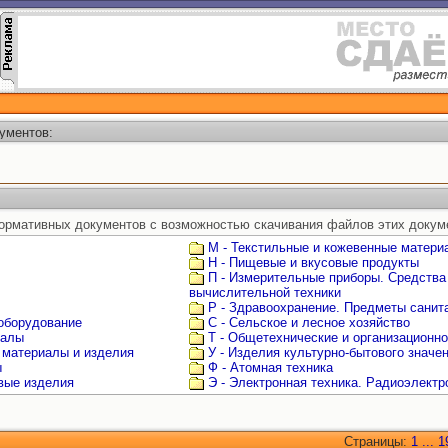
ументов:
ормативных документов с возможностью скачивания файлов этих докум
М - Текстильные и кожевенные матери
Н - Пищевые и вкусовые продукты
П - Измерительные приборы. Средства
вычислительной техники
Р - Здравоохранение. Предметы санита
 оборудование
С - Сельское и лесное хозяйство
иалы
Т - Общетехнические и организационн
 материалы и изделия
У - Изделия культурно-бытового значе
ы
Ф - Атомная техника
овые изделия
Э - Электронная техника. Радиоэлектр
Страницы:
1
...
1