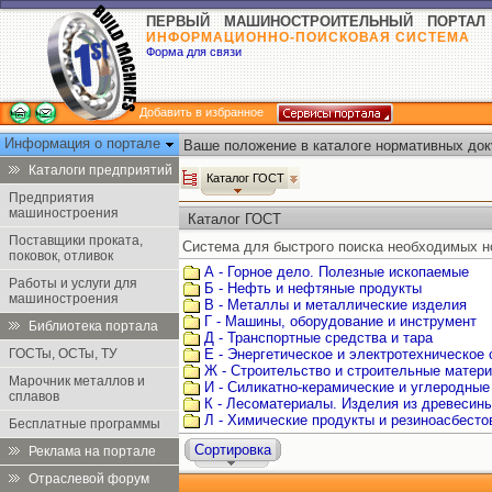
ПЕРВЫЙ МАШИНОСТРОИТЕЛЬНЫЙ ПОРТАЛ
ИНФОРМАЦИОННО-ПОИСКОВАЯ СИСТЕМА
Форма для связи
Добавить в избранное
Информация о портале
Ваше положение в каталоге нормативных док
Каталоги предприятий
Каталог ГОСТ
Предприятия
машиностроения
Каталог ГОСТ
Поставщики проката,
Система для быстрого поиска необходимых н
поковок, отливок
А - Горное дело. Полезные ископаемые
Работы и услуги для
Б - Нефть и нефтяные продукты
машиностроения
В - Металлы и металлические изделия
Г - Машины, оборудование и инструмент
Библиотека портала
Д - Транспортные средства и тара
ГОСТы, ОСТы, ТУ
Е - Энергетическое и электротехническое
Ж - Строительство и строительные матер
Марочник металлов и
И - Силикатно-керамические и углеродные
сплавов
К - Лесоматериалы. Изделия из древесин
Л - Химические продукты и резиноасбест
Бесплатные программы
Сортировка
Реклама на портале
Отраслевой форум