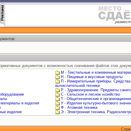
ументов:
ормативных документов с возможностью скачивания файлов этих докум
М - Текстильные и кожевенные матери
Н - Пищевые и вкусовые продукты
П - Измерительные приборы. Средства
вычислительной техники
Р - Здравоохранение. Предметы санита
 оборудование
С - Сельское и лесное хозяйство
иалы
Т - Общетехнические и организационн
 материалы и изделия
У - Изделия культурно-бытового значе
ы
Ф - Атомная техника
овые изделия
Э - Электронная техника. Радиоэлектр
Стра