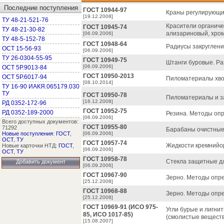
Последние поступления
ГОСТ 10944-97
Краны регулирующие
[19.12.2008]
ТУ 48-21-521-76
Красители органич
ГОСТ 10945-74
ТУ 48-21-30-82
ализариновый, хром
[06.09.2006]
ТУ 48-5-152-78
ГОСТ 10948-64
Радиусы закруглени
ОСТ 15-56-93
[06.09.2006]
ТУ 26-0304-55-95
ГОСТ 10949-75
Штанги буровые. Ра
[06.09.2006]
ОСТ 5Р.9013-84
ГОСТ 10950-2013
ОСТ 5Р.6017-94
Пиломатериалы хвой
[08.10.2014]
ТУ 16-90 ИАКЯ.065179.030
ТУ
ГОСТ 10950-78
Пиломатериалы и за
[16.12.2008]
РД 0352-172-96
ГОСТ 10952-75
РД 0352-189-2000
Резина. Методы опр
[06.09.2006]
Всего доступных документов:
ГОСТ 10955-80
71292
Барабаны очистные
Новые поступления
:
ГОСТ
,
[06.09.2006]
ОСТ
,
ТУ
ГОСТ 10957-74
Жидкости кремнийор
Новые карточки НТД:
ГОСТ
,
[06.09.2006]
ОСТ
,
ТУ
ГОСТ 10958-78
Стекла защитные д
Добавить документ
[06.09.2006]
ГОСТ 10967-90
Зерно. Методы опре
[25.12.2008]
ГОСТ 10968-88
Зерно. Методы опре
[25.12.2008]
ГОСТ 10969-91 (ИСО 975-
Угли бурые и лигни
85, ИСО 1017-85)
(смолистые веществ
[15.08.2007]