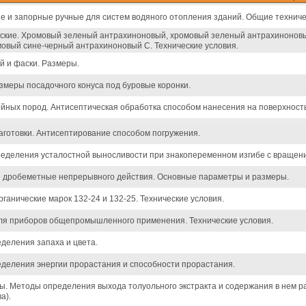
 и запорные ручные для систем водяного отопления зданий. Общие техниче
еские. Хромовый зеленый антрахиноновый, хромовый зеленый антрахинонов
овый сине-черный антрахиноновый С. Технические условия.
й и фаски. Размеры.
змеры посадочного конуса под буровые коронки.
ных пород. Антисептическая обработка способом нанесения на поверхность
готовки. Антисептирование способом погружения.
еделения усталостной выносливости при знакопеременном изгибе с вращен
 дробеметные непрерывного действия. Основные параметры и размеры.
ганические марок 132-24 и 132-25. Технические условия.
ля приборов общепромышленного применения. Технические условия.
деления запаха и цвета.
деления энергии прорастания и способности прорастания.
ты. Методы определения выхода толуольного экстракта и содержания в нем 
а).