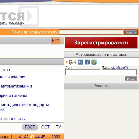
Поиск по всему порталу
КГС
Авторизоваться в системе:
Логин
Пароль(
забыли?
)
ентов.
алы и изделия
Реклама
 автоматизации и
рии и гигиены
о-методические стандарты
ния
оника и связь
ГОСТ
ОСТ
ТУ
ницы:
1
...
41
42
43
44
45
...
2003
|