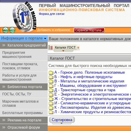
ПЕРВЫЙ МАШИНОСТРОИТЕЛЬНЫЙ ПОРТАЛ
ИНФОРМАЦИОННО-ПОИСКОВАЯ СИСТЕМА
Форма для связи
Добавить в избранное
Информация о портале
Ваше положение в каталоге нормативных док
Каталоги предприятий
Каталог ГОСТ
Предприятия
машиностроения
Каталог ГОСТ
Поставщики проката,
Система для быстрого поиска необходимых н
поковок, отливок
А - Горное дело. Полезные ископаемые
Работы и услуги для
Б - Нефть и нефтяные продукты
машиностроения
В - Металлы и металлические изделия
Г - Машины, оборудование и инструмент
Библиотека портала
Д - Транспортные средства и тара
ГОСТы, ОСТы, ТУ
Е - Энергетическое и электротехническое
Ж - Строительство и строительные матер
Марочник металлов и
И - Силикатно-керамические и углеродные
сплавов
К - Лесоматериалы. Изделия из древесин
Л - Химические продукты и резиноасбест
Бесплатные программы
Сортировка
Реклама на портале
Отраслевой форум