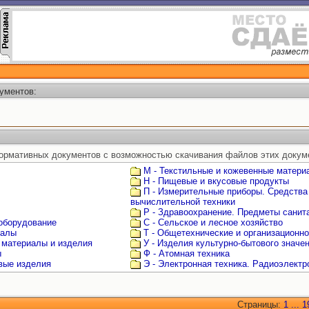
ументов:
ормативных документов с возможностью скачивания файлов этих докум
М - Текстильные и кожевенные матери
Н - Пищевые и вкусовые продукты
П - Измерительные приборы. Средства
вычислительной техники
Р - Здравоохранение. Предметы санита
 оборудование
С - Сельское и лесное хозяйство
иалы
Т - Общетехнические и организационн
 материалы и изделия
У - Изделия культурно-бытового значе
ы
Ф - Атомная техника
овые изделия
Э - Электронная техника. Радиоэлектр
Страницы:
1
...
1