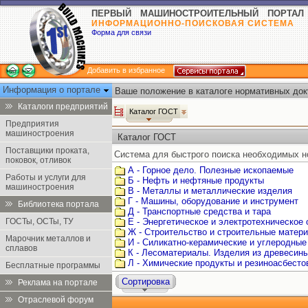
ПЕРВЫЙ МАШИНОСТРОИТЕЛЬНЫЙ ПОРТАЛ
ИНФОРМАЦИОННО-ПОИСКОВАЯ СИСТЕМА
Форма для связи
Добавить в избранное
Информация о портале
Ваше положение в каталоге нормативных док
Каталоги предприятий
Каталог ГОСТ
Предприятия
машиностроения
Каталог ГОСТ
Поставщики проката,
Система для быстрого поиска необходимых н
поковок, отливок
А - Горное дело. Полезные ископаемые
Работы и услуги для
Б - Нефть и нефтяные продукты
машиностроения
В - Металлы и металлические изделия
Г - Машины, оборудование и инструмент
Библиотека портала
Д - Транспортные средства и тара
ГОСТы, ОСТы, ТУ
Е - Энергетическое и электротехническое
Ж - Строительство и строительные матер
Марочник металлов и
И - Силикатно-керамические и углеродные
сплавов
К - Лесоматериалы. Изделия из древесин
Л - Химические продукты и резиноасбест
Бесплатные программы
Сортировка
Реклама на портале
Отраслевой форум