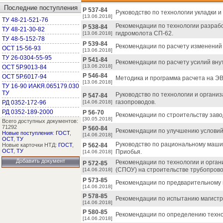
Последние поступления
Р 537-84
Руководство по технологии укладки 
[13.06.2018]
ТУ 48-21-521-76
Рекомендации по технологии разрабо
Р 538-84
ТУ 48-21-30-82
гидромолота СП-62.
[13.06.2018]
ТУ 48-5-152-78
Р 539-84
Рекомендации по расчету изменений
ОСТ 15-56-93
[13.06.2018]
ТУ 26-0304-55-95
Р 541-84
Рекомендации по расчету усилий вну
[13.06.2018]
ОСТ 5Р.9013-84
Р 546-84
ОСТ 5Р.6017-94
Методика и программа расчета на Э
[13.06.2018]
ТУ 16-90 ИАКЯ.065179.030
ТУ
Руководство по технологии и организ
Р 547-84
газопроводов.
РД 0352-172-96
[14.06.2018]
РД 0352-189-2000
Р 56-70
Рекомендации по строительству заво
[30.05.2018]
Всего доступных документов:
71292
Р 560-84
Рекомендации по улучшению условий
Новые поступления
:
ГОСТ
,
[14.06.2018]
ОСТ
,
ТУ
Руководство по рациональному маши
Новые карточки НТД:
ГОСТ
,
Р 562-84
ОСТ
,
ТУ
Приобья.
[14.06.2018]
Добавить документ
Рекомендации по технологии и орга
Р 572-85
(СПОУ) на строительстве трубопрово
[14.06.2018]
Р 573-85
Рекомендации по предварительному 
[14.06.2018]
Р 578-85
Рекомендации по испытанию магистр
[14.06.2018]
Р 580-85
Рекомендации по определению техно
[14.06.2018]