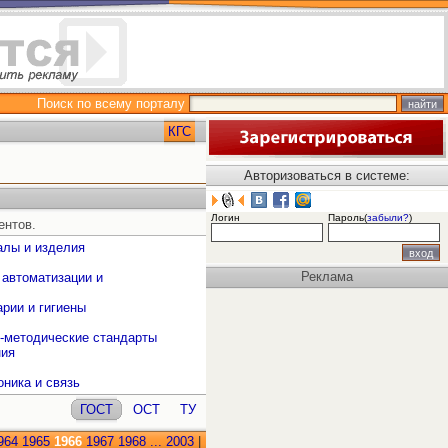
Поиск по всему порталу
КГС
Авторизоваться в системе:
Логин
Пароль(
забыли?
)
ентов.
алы и изделия
Реклама
 автоматизации и
рии и гигиены
о-методические стандарты
ния
оника и связь
ГОСТ
ОСТ
ТУ
964
1965
1966
1967
1968
...
2003
|