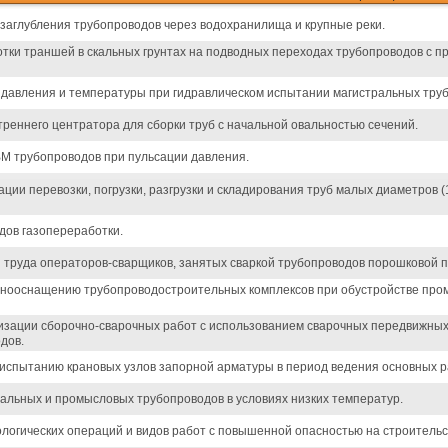
и заглубления трубопроводов через водохранилища и крупные реки.
тки траншей в скальных грунтах на подводных переходах трубопроводов с п
 давления и температуры при гидравлическом испытании магистральных тру
треннего центратора для сборки труб с начальной овальностью сечений.
ВМ трубопроводов при пульсации давления.
ации перевозки, погрузки, разгрузки и складирования труб малых диаметров (
дов газопереработки.
 труда операторов-сварщиков, занятых сваркой трубопроводов порошковой п
нооснащению трубопроводостроительных комплексов при обустройстве пром
низации сборочно-сварочных работ с использованием сварочных передвижны
дов.
испытанию крановых узлов запорной арматуры в период ведения основных р
альных и промысловых трубопроводов в условиях низких температур.
логических операций и видов работ с повышенной опасностью на строительс