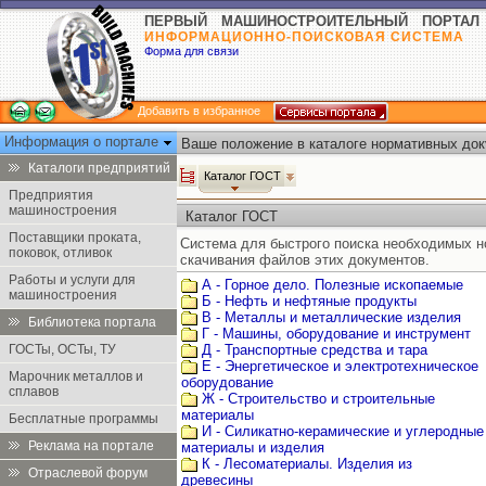
ПЕРВЫЙ МАШИНОСТРОИТЕЛЬНЫЙ ПОРТАЛ
ИНФОРМАЦИОННО-ПОИСКОВАЯ СИСТЕМА
Форма для связи
Добавить в избранное
Информация о портале
Ваше положение в каталоге нормативных док
Каталоги предприятий
Каталог ГОСТ
Предприятия
машиностроения
Каталог ГОСТ
Поставщики проката,
Система для быстрого поиска необходимых 
поковок, отливок
скачивания файлов этих документов.
Работы и услуги для
А - Горное дело. Полезные ископаемые
машиностроения
Б - Нефть и нефтяные продукты
В - Металлы и металлические изделия
Библиотека портала
Г - Машины, оборудование и инструмент
ГОСТы, ОСТы, ТУ
Д - Транспортные средства и тара
Е - Энергетическое и электротехническое
Марочник металлов и
оборудование
сплавов
Ж - Строительство и строительные
материалы
Бесплатные программы
И - Силикатно-керамические и углеродные
Реклама на портале
материалы и изделия
К - Лесоматериалы. Изделия из
Отраслевой форум
древесины