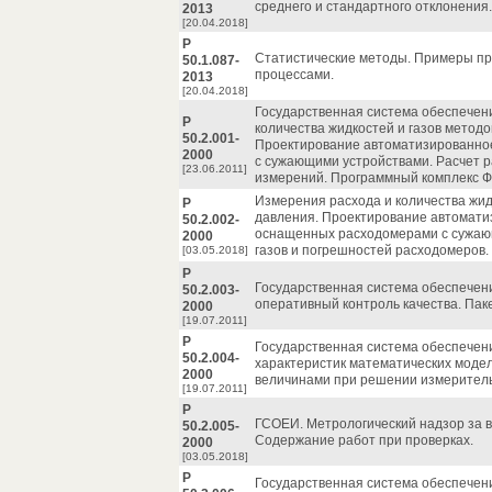
среднего и стандартного отклонения.
2013
[20.04.2018]
Р
Статистические методы. Примеры пр
50.1.087-
процессами.
2013
[20.04.2018]
Государственная система обеспечен
Р
количества жидкостей и газов метод
50.2.001-
Проектирование автоматизированно
2000
с сужающими устройствами. Расчет р
[23.06.2011]
измерений. Программный комплекс
Измерения расхода и количества жид
Р
давления. Проектирование автомати
50.2.002-
оснащенных расходомерами с сужающ
2000
газов и погрешностей расходомеро
[03.05.2018]
Р
Государственная система обеспечен
50.2.003-
оперативный контроль качества. Паке
2000
[19.07.2011]
Р
Государственная система обеспечен
50.2.004-
характеристик математических моде
2000
величинами при решении измеритель
[19.07.2011]
Р
ГСОЕИ. Метрологический надзор за 
50.2.005-
Содержание работ при проверках.
2000
[03.05.2018]
Р
Государственная система обеспечен