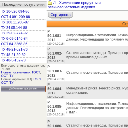
Л - Химические продукты и
Последние поступления
резиноасбестовые изделия
ТУ 16-526.694-86
Сортировка
ОСТ 4.091.209-88
ТУ 108.11.905-87
Ст
ТУ 24.05.144-88
Р
ТУ 29-02-774-92
Информационные технологии. Технол
50.1.081-
ТУ 6-09-5146-84
данных. Рекомендации по прямому м
2012
ОСТ 84-2268-86
[20.04.2018]
Р
ТУ 48-21-521-76
Статистические методы. Примеры пр
50.1.082-
ТУ 48-21-30-82
приемы анализа данных.
2012
ТУ 48-5-152-78
[20.04.2018]
Всего доступных документов:
Р
71299
50.1.083-
Новые поступления
:
ГОСТ
,
Статистические методы. Примеры пр
2012
ОСТ
,
ТУ
Новые карточки НТД:
ГОСТ
,
[20.04.2018]
ОСТ
,
ТУ
Р
Менеджмент риска. Реестр риска. Ру
Добавить документ
50.1.084-
организации.
2012
[20.04.2018]
Р
Информационные технологии. Технол
50.1.085-
данных. Рекомендации по контролю 
2013
(ПМИ).
[20.04.2018]
Р
Статистические методы. Примеры пр
50.1.086-