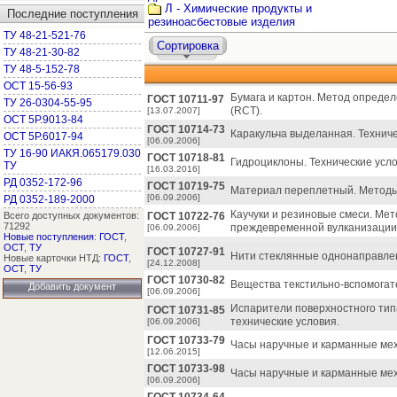
Л - Химические продукты и
Последние поступления
резиноасбестовые изделия
ТУ 48-21-521-76
Сортировка
ТУ 48-21-30-82
ТУ 48-5-152-78
ОСТ 15-56-93
Бумага и картон. Метод опреде
ГОСТ 10711-97
ТУ 26-0304-55-95
(RCT).
[13.07.2007]
ОСТ 5Р.9013-84
ГОСТ 10714-73
Каракульча выделанная. Техниче
ОСТ 5Р.6017-94
[06.09.2006]
ТУ 16-90 ИАКЯ.065179.030
ГОСТ 10718-81
Гидроциклоны. Технические усло
ТУ
[16.03.2016]
РД 0352-172-96
ГОСТ 10719-75
Материал переплетный. Методы
[06.09.2006]
РД 0352-189-2000
Каучуки и резиновые смеси. Мет
Всего доступных документов:
ГОСТ 10722-76
71292
преждевременной вулканизации
[06.09.2006]
Новые поступления
:
ГОСТ
,
ОСТ
,
ТУ
ГОСТ 10727-91
Нити стеклянные однонаправлен
Новые карточки НТД:
ГОСТ
,
[24.12.2008]
ОСТ
,
ТУ
ГОСТ 10730-82
Вещества текстильно-вспомогат
Добавить документ
[06.09.2006]
Испарители поверхностного тип
ГОСТ 10731-85
технические условия.
[06.09.2006]
ГОСТ 10733-79
Часы наручные и карманные мех
[12.06.2015]
ГОСТ 10733-98
Часы наручные и карманные мех
[06.09.2006]