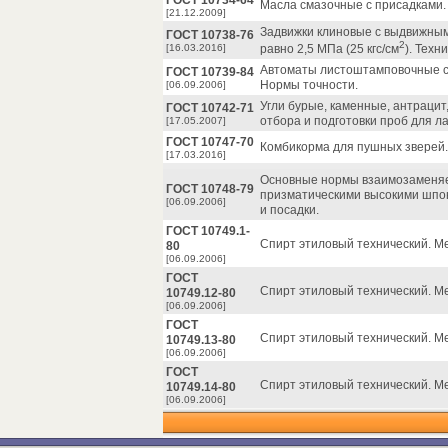
ГОСТ 10734-64
Масла смазочные с присадками
[21.12.2009]
Задвижки клиновые с выдвижны
ГОСТ 10738-76
2
[16.03.2016]
равно 2,5 МПа (25 кгс/см
). Техн
Автоматы листоштамповочные с
ГОСТ 10739-84
Нормы точности.
[06.09.2006]
Угли бурые, каменные, антрацит
ГОСТ 10742-71
отбора и подготовки проб для 
[17.05.2007]
ГОСТ 10747-70
Комбикорма для пушных зверей.
[17.03.2016]
Основные нормы взаимозаменя
ГОСТ 10748-79
призматическими высокими шпон
[06.09.2006]
и посадки.
ГОСТ 10749.1-
Спирт этиловый технический. М
80
[06.09.2006]
ГОСТ
Спирт этиловый технический. 
10749.12-80
[06.09.2006]
ГОСТ
Спирт этиловый технический. М
10749.13-80
[06.09.2006]
ГОСТ
Спирт этиловый технический. М
10749.14-80
[06.09.2006]