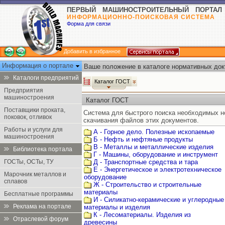
ПЕРВЫЙ МАШИНОСТРОИТЕЛЬНЫЙ ПОРТАЛ
ИНФОРМАЦИОННО-ПОИСКОВАЯ СИСТЕМА
Форма для связи
Добавить в избранное
Информация о портале
Ваше положение в каталоге нормативных док
Каталоги предприятий
Каталог ГОСТ
Предприятия
машиностроения
Каталог ГОСТ
Поставщики проката,
Система для быстрого поиска необходимых 
поковок, отливок
скачивания файлов этих документов.
Работы и услуги для
А - Горное дело. Полезные ископаемые
машиностроения
Б - Нефть и нефтяные продукты
В - Металлы и металлические изделия
Библиотека портала
Г - Машины, оборудование и инструмент
ГОСТы, ОСТы, ТУ
Д - Транспортные средства и тара
Е - Энергетическое и электротехническое
Марочник металлов и
оборудование
сплавов
Ж - Строительство и строительные
материалы
Бесплатные программы
И - Силикатно-керамические и углеродные
Реклама на портале
материалы и изделия
К - Лесоматериалы. Изделия из
Отраслевой форум
древесины