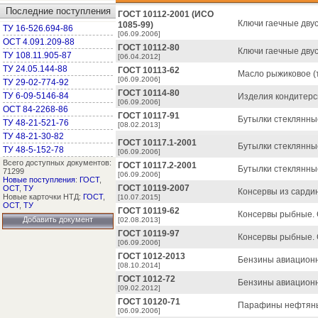
Последние поступления
ГОСТ 10112-2001 (ИСО
Ключи гаечные дву
1085-99)
ТУ 16-526.694-86
[06.09.2006]
ОСТ 4.091.209-88
ГОСТ 10112-80
Ключи гаечные дву
ТУ 108.11.905-87
[06.04.2012]
ТУ 24.05.144-88
ГОСТ 10113-62
Масло рыжиковое (т
[06.09.2006]
ТУ 29-02-774-92
ГОСТ 10114-80
ТУ 6-09-5146-84
Изделия кондитерс
[06.09.2006]
ОСТ 84-2268-86
ГОСТ 10117-91
Бутылки стеклянны
ТУ 48-21-521-76
[08.02.2013]
ТУ 48-21-30-82
ГОСТ 10117.1-2001
Бутылки стеклянны
ТУ 48-5-152-78
[06.09.2006]
Всего доступных документов:
ГОСТ 10117.2-2001
Бутылки стеклянны
71299
[06.09.2006]
Новые поступления
:
ГОСТ
,
ГОСТ 10119-2007
ОСТ
,
ТУ
Консервы из сардин
Новые карточки НТД:
ГОСТ
,
[10.07.2015]
ОСТ
,
ТУ
ГОСТ 10119-62
Консервы рыбные. 
Добавить документ
[02.08.2013]
ГОСТ 10119-97
Консервы рыбные. 
[06.09.2006]
ГОСТ 1012-2013
Бензины авиационн
[08.10.2014]
ГОСТ 1012-72
Бензины авиационн
[09.02.2012]
ГОСТ 10120-71
Парафины нефтяные
[06.09.2006]