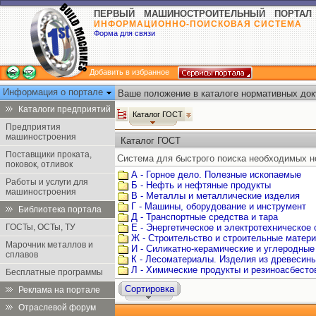
ПЕРВЫЙ МАШИНОСТРОИТЕЛЬНЫЙ ПОРТАЛ
ИНФОРМАЦИОННО-ПОИСКОВАЯ СИСТЕМА
Форма для связи
Добавить в избранное
Информация о портале
Ваше положение в каталоге нормативных док
Каталоги предприятий
Каталог ГОСТ
Предприятия
машиностроения
Каталог ГОСТ
Поставщики проката,
Система для быстрого поиска необходимых н
поковок, отливок
А - Горное дело. Полезные ископаемые
Работы и услуги для
Б - Нефть и нефтяные продукты
машиностроения
В - Металлы и металлические изделия
Г - Машины, оборудование и инструмент
Библиотека портала
Д - Транспортные средства и тара
ГОСТы, ОСТы, ТУ
Е - Энергетическое и электротехническое
Ж - Строительство и строительные матер
Марочник металлов и
И - Силикатно-керамические и углеродные
сплавов
К - Лесоматериалы. Изделия из древесин
Л - Химические продукты и резиноасбест
Бесплатные программы
Сортировка
Реклама на портале
Отраслевой форум