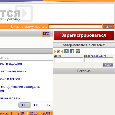
Поиск по всему порталу
КГС
Авторизоваться в системе:
Логин
Пароль(
забыли?
)
ентов.
алы и изделия
Реклама
 автоматизации и
рии и гигиены
о-методические стандарты
ния
оника и связь
ГОСТ
ОСТ
ТУ
аницы:
1
...
9
10
11
12
13
...
2003
|