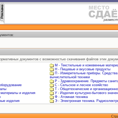
ументов:
ормативных документов с возможностью скачивания файлов этих докум
М - Текстильные и кожевенные матери
Н - Пищевые и вкусовые продукты
П - Измерительные приборы. Средства
вычислительной техники
Р - Здравоохранение. Предметы санита
 оборудование
С - Сельское и лесное хозяйство
иалы
Т - Общетехнические и организационн
 материалы и изделия
У - Изделия культурно-бытового значе
ы
Ф - Атомная техника
овые изделия
Э - Электронная техника. Радиоэлектр
Стр