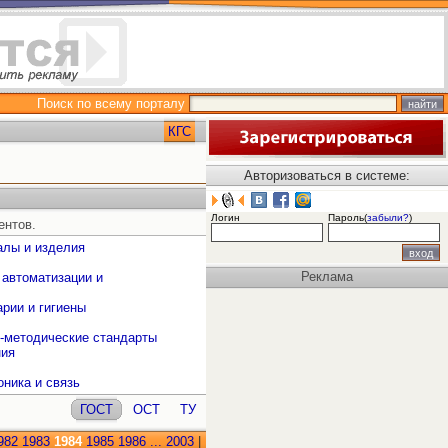
Поиск по всему порталу
КГС
Авторизоваться в системе:
Логин
Пароль(
забыли?
)
ентов.
алы и изделия
Реклама
 автоматизации и
рии и гигиены
о-методические стандарты
ния
оника и связь
ГОСТ
ОСТ
ТУ
982
1983
1984
1985
1986
...
2003
|