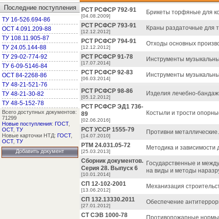
Последние поступления
РСТ РСФСР 792-91
Брикеты торфяные для ко
[04.08.2009]
ТУ 16-526.694-86
РСТ РСФСР 793-91
Краны раздаточные для т
ОСТ 4.091.209-88
[12.12.2012]
ТУ 108.11.905-87
РСТ РСФСР 794-91
Отходы основных произво
ТУ 24.05.144-88
[12.12.2012]
ТУ 29-02-774-92
РСТ РСФСР 91-78
Инструменты музыкальны
[17.07.2014]
ТУ 6-09-5146-84
РСТ РСФСР 92-83
Инструменты музыкальные
ОСТ 84-2268-86
[06.03.2014]
ТУ 48-21-521-76
РСТ РСФСР 98-86
Изделия лечебно-бандажн
ТУ 48-21-30-82
[05.12.2012]
ТУ 48-5-152-78
РСТ РСФСР ЭД1 736-
Всего доступных документов:
Костыли и трости опорны
89
71299
[02.06.2016]
Новые поступления
:
ГОСТ
,
РСТ УССР 1555-79
ОСТ
,
ТУ
Противни металлические.
Новые карточки НТД:
ГОСТ
,
[14.07.2010]
ОСТ
,
ТУ
РТМ 24.031.05-72
Методика и зависимости 
Добавить документ
[25.03.2013]
Сборник документов.
Государственные и между
Серия 28. Выпуск 6
на виды и методы наразр
[10.01.2014]
СП 12-102-2001
Механизация строительст
[13.06.2012]
СП 132.13330.2011
Обеспечение антитеррор
[27.01.2012]
СТ СЭВ 1000-78
Противопожарные нормы с