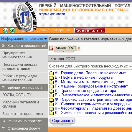
ПЕРВЫЙ МАШИНОСТРОИТЕЛЬНЫЙ ПОРТАЛ
ИНФОРМАЦИОННО-ПОИСКОВАЯ СИСТЕМА
Форма для связи
Добавить в избранное
Информация о портале
Ваше положение в каталоге нормативных док
Каталоги предприятий
Каталог ГОСТ
Предприятия
машиностроения
Каталог ГОСТ
Поставщики проката,
Система для быстрого поиска необходимых н
поковок, отливок
А - Горное дело. Полезные ископаемые
Работы и услуги для
Б - Нефть и нефтяные продукты
машиностроения
В - Металлы и металлические изделия
Г - Машины, оборудование и инструмент
Библиотека портала
Д - Транспортные средства и тара
ГОСТы, ОСТы, ТУ
Е - Энергетическое и электротехническое
Ж - Строительство и строительные матер
Марочник металлов и
И - Силикатно-керамические и углеродные
сплавов
К - Лесоматериалы. Изделия из древесин
Л - Химические продукты и резиноасбест
Бесплатные программы
Сортировка
Реклама на портале
Отраслевой форум