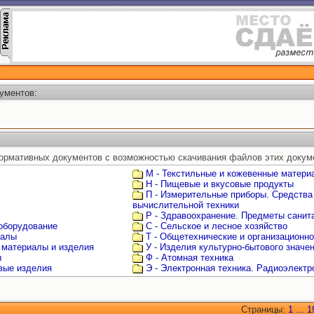
ументов:
ормативных документов с возможностью скачивания файлов этих докум
М - Текстильные и кожевенные матери
Н - Пищевые и вкусовые продукты
П - Измерительные приборы. Средства
вычислительной техники
Р - Здравоохранение. Предметы санита
 оборудование
С - Сельское и лесное хозяйство
иалы
Т - Общетехнические и организационн
 материалы и изделия
У - Изделия культурно-бытового значе
ы
Ф - Атомная техника
овые изделия
Э - Электронная техника. Радиоэлектр
Страницы:
1
...
1