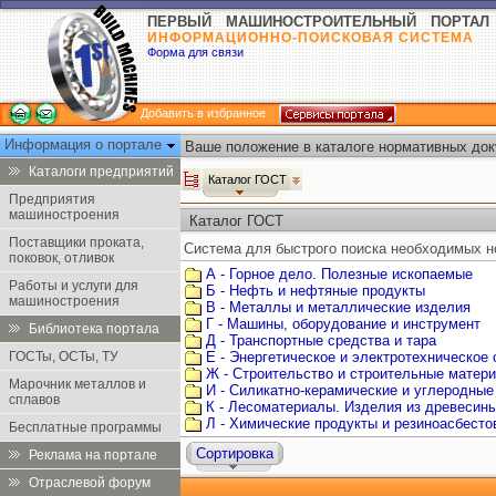
ПЕРВЫЙ МАШИНОСТРОИТЕЛЬНЫЙ ПОРТАЛ
ИНФОРМАЦИОННО-ПОИСКОВАЯ СИСТЕМА
Форма для связи
Добавить в избранное
Информация о портале
Ваше положение в каталоге нормативных док
Каталоги предприятий
Каталог ГОСТ
Предприятия
машиностроения
Каталог ГОСТ
Поставщики проката,
Система для быстрого поиска необходимых н
поковок, отливок
А - Горное дело. Полезные ископаемые
Работы и услуги для
Б - Нефть и нефтяные продукты
машиностроения
В - Металлы и металлические изделия
Г - Машины, оборудование и инструмент
Библиотека портала
Д - Транспортные средства и тара
ГОСТы, ОСТы, ТУ
Е - Энергетическое и электротехническое
Ж - Строительство и строительные матер
Марочник металлов и
И - Силикатно-керамические и углеродные
сплавов
К - Лесоматериалы. Изделия из древесин
Л - Химические продукты и резиноасбест
Бесплатные программы
Сортировка
Реклама на портале
Отраслевой форум