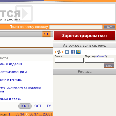
Поиск по всему порталу
КГС
Авторизоваться в системе:
Логин
Пароль(
забыли?
)
ентов.
алы и изделия
Реклама
 автоматизации и
рии и гигиены
о-методические стандарты
ния
оника и связь
ГОСТ
ОСТ
ТУ
ницы:
1
...
33
34
35
36
37
...
2003
|