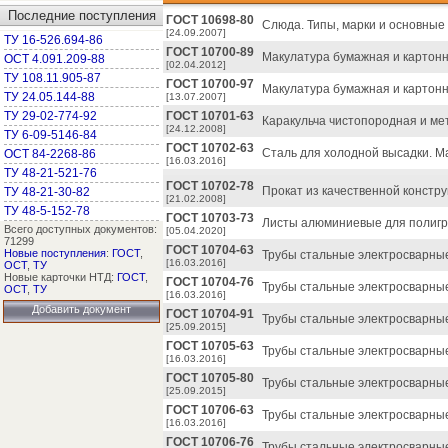
Последние поступления
ГОСТ 10698-80
Слюда. Типы, марки и основные
[24.09.2007]
ТУ 16-526.694-86
ГОСТ 10700-89
Макулатура бумажная и картонн
ОСТ 4.091.209-88
[02.04.2012]
ТУ 108.11.905-87
ГОСТ 10700-97
Макулатура бумажная и картонн
ТУ 24.05.144-88
[13.07.2007]
ТУ 29-02-774-92
ГОСТ 10701-63
Каракульча чистопородная и мет
[24.12.2008]
ТУ 6-09-5146-84
ГОСТ 10702-63
Сталь для холодной высадки. М
ОСТ 84-2268-86
[16.03.2016]
ТУ 48-21-521-76
ГОСТ 10702-78
Прокат из качественной констру
ТУ 48-21-30-82
[21.02.2008]
ТУ 48-5-152-78
ГОСТ 10703-73
Листы алюминиевые для полигр
Всего доступных документов:
[05.04.2020]
71299
ГОСТ 10704-63
Новые поступления
:
ГОСТ
,
Трубы стальные электросварные
[16.03.2016]
ОСТ
,
ТУ
Новые карточки НТД:
ГОСТ
,
ГОСТ 10704-76
Трубы стальные электросварны
ОСТ
,
ТУ
[16.03.2016]
Добавить документ
ГОСТ 10704-91
Трубы стальные электросварны
[25.09.2015]
ГОСТ 10705-63
Трубы стальные электросварные
[16.03.2016]
ГОСТ 10705-80
Трубы стальные электросварные
[25.09.2015]
ГОСТ 10706-63
Трубы стальные электросварны
[16.03.2016]
ГОСТ 10706-76
Трубы стальные электросварны