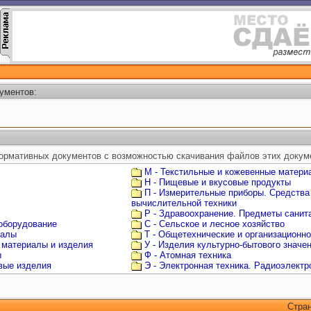
ументов:
ормативных документов с возможностью скачивания файлов этих докум
М - Текстильные и кожевенные матери
Н - Пищевые и вкусовые продукты
П - Измерительные приборы. Средства
вычислительной техники
Р - Здравоохранение. Предметы санита
 оборудование
С - Сельское и лесное хозяйство
иалы
Т - Общетехнические и организационн
 материалы и изделия
У - Изделия культурно-бытового значе
ы
Ф - Атомная техника
овые изделия
Э - Электронная техника. Радиоэлектр
Стра