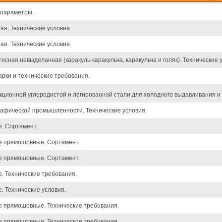
 параметры.
ая. Технические условия.
ая. Технические условия.
исная невыделанная (каракуль-каракульча, каракульча и голяк). Технические 
арки и технические требования.
кционной углеродистой и легированной стали для холодного выдавливания и 
афической промышленности. Технические условия.
. Сортамент.
е прямошовные. Сортамент.
е прямошовные. Сортамент.
. Технические требования.
. Технические условия.
е прямошовные. Технические требования.
е прямошовные. Технические требования.