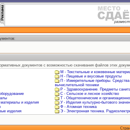
ументов:
ормативных документов с возможностью скачивания файлов этих докум
М - Текстильные и кожевенные матери
Н - Пищевые и вкусовые продукты
П - Измерительные приборы. Средства
вычислительной техники
Р - Здравоохранение. Предметы санита
 оборудование
С - Сельское и лесное хозяйство
иалы
Т - Общетехнические и организационн
 материалы и изделия
У - Изделия культурно-бытового значе
ы
Ф - Атомная техника
овые изделия
Э - Электронная техника. Радиоэлектр
Стра