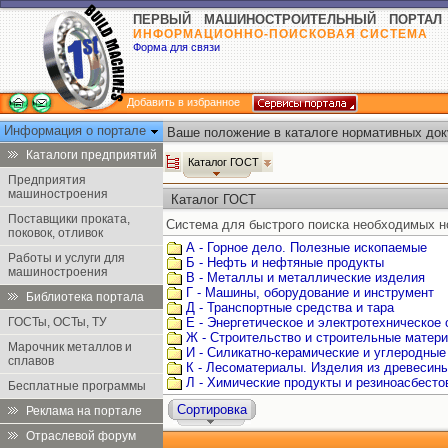
ПЕРВЫЙ МАШИНОСТРОИТЕЛЬНЫЙ ПОРТАЛ
ИНФОРМАЦИОННО-ПОИСКОВАЯ СИСТЕМА
Форма для связи
Добавить в избранное
Информация о портале
Ваше положение в каталоге нормативных док
Каталоги предприятий
Каталог ГОСТ
Предприятия
машиностроения
Каталог ГОСТ
Поставщики проката,
Система для быстрого поиска необходимых н
поковок, отливок
А - Горное дело. Полезные ископаемые
Работы и услуги для
Б - Нефть и нефтяные продукты
машиностроения
В - Металлы и металлические изделия
Г - Машины, оборудование и инструмент
Библиотека портала
Д - Транспортные средства и тара
ГОСТы, ОСТы, ТУ
Е - Энергетическое и электротехническое
Ж - Строительство и строительные матер
Марочник металлов и
И - Силикатно-керамические и углеродные
сплавов
К - Лесоматериалы. Изделия из древесин
Л - Химические продукты и резиноасбест
Бесплатные программы
Сортировка
Реклама на портале
Отраслевой форум