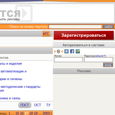
Поиск по всему порталу
КГС
Авторизоваться в системе:
Логин
Пароль(
забыли?
)
ентов.
алы и изделия
Реклама
 автоматизации и
рии и гигиены
о-методические стандарты
ния
оника и связь
ГОСТ
ОСТ
ТУ
ницы:
1
...
15
16
17
18
19
...
2003
|