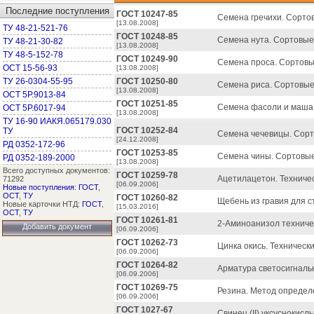
Последние поступления
ГОСТ 10247-85
Семена гречихи. Сортов
[13.08.2008]
ТУ 48-21-521-76
ГОСТ 10248-85
Семена нута. Сортовые 
ТУ 48-21-30-82
[13.08.2008]
ТУ 48-5-152-78
ГОСТ 10249-90
Семена проса. Сортовые
ОСТ 15-56-93
[13.08.2008]
ТУ 26-0304-55-95
ГОСТ 10250-80
Семена риса. Сортовые 
[13.08.2008]
ОСТ 5Р.9013-84
ГОСТ 10251-85
Семена фасоли и маша.
ОСТ 5Р.6017-94
[13.08.2008]
ТУ 16-90 ИАКЯ.065179.030
ГОСТ 10252-84
ТУ
Семена чечевицы. Сорто
[24.12.2008]
РД 0352-172-96
ГОСТ 10253-85
Семена чины. Сортовые 
РД 0352-189-2000
[13.08.2008]
Всего доступных документов:
ГОСТ 10259-78
Ацетилацетон. Техничес
71292
[06.09.2006]
Новые поступления
:
ГОСТ
,
ОСТ
,
ТУ
ГОСТ 10260-82
Щебень из гравия для с
Новые карточки НТД:
ГОСТ
,
[15.03.2016]
ОСТ
,
ТУ
ГОСТ 10261-81
2-Аминоанизол техничес
Добавить документ
[06.09.2006]
ГОСТ 10262-73
Цинка окись. Технически
[06.09.2006]
ГОСТ 10264-82
Арматура светосигналь
[06.09.2006]
ГОСТ 10269-75
Резина. Метод определ
[06.09.2006]
ГОСТ 1027-67
Свинец (II) уксуснокисл