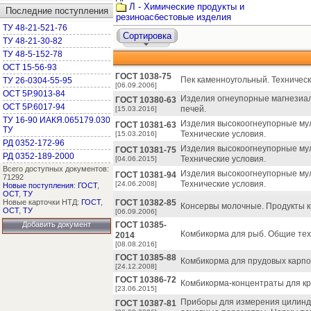
Л - Химические продукты и
Последние поступления
резиноасбестовые изделия
ТУ 48-21-521-76
Сортировка
ТУ 48-21-30-82
ТУ 48-5-152-78
ОСТ 15-56-93
ГОСТ 1038-75
Пек каменноугольный. Техническ
ТУ 26-0304-55-95
[06.09.2006]
ОСТ 5Р.9013-84
Изделия огнеупорные магнезиа
ГОСТ 10380-63
ОСТ 5Р.6017-94
печей.
[15.03.2016]
ТУ 16-90 ИАКЯ.065179.030
Изделия высокоогнеупорные му
ГОСТ 10381-63
ТУ
Технические условия.
[15.03.2016]
РД 0352-172-96
Изделия высокоогнеупорные му
ГОСТ 10381-75
РД 0352-189-2000
Технические условия.
[04.06.2015]
Всего доступных документов:
Изделия высокоогнеупорные му
ГОСТ 10381-94
71292
Технические условия.
[24.06.2008]
Новые поступления
:
ГОСТ
,
ОСТ
,
ТУ
Новые карточки НТД:
ГОСТ
,
ГОСТ 10382-85
Консервы молочные. Продукты к
ОСТ
,
ТУ
[06.09.2006]
Добавить документ
ГОСТ 10385-
Комбикорма для рыб. Общие тех
2014
[08.08.2016]
ГОСТ 10385-88
Комбикорма для прудовых карпо
[24.12.2008]
ГОСТ 10386-72
Комбикорма-концентраты для кро
[23.06.2015]
Приборы для измерения цилиндр
ГОСТ 10387-81