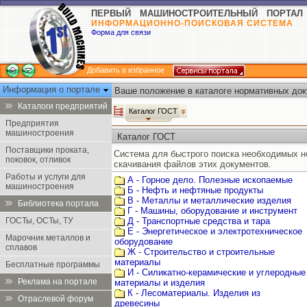
ПЕРВЫЙ МАШИНОСТРОИТЕЛЬНЫЙ ПОРТАЛ
ИНФОРМАЦИОННО-ПОИСКОВАЯ СИСТЕМА
Форма для связи
Добавить в избранное
Информация о портале
Ваше положение в каталоге нормативных док
Каталоги предприятий
Каталог ГОСТ
Предприятия
машиностроения
Каталог ГОСТ
Поставщики проката,
Система для быстрого поиска необходимых 
поковок, отливок
скачивания файлов этих документов.
Работы и услуги для
А - Горное дело. Полезные ископаемые
машиностроения
Б - Нефть и нефтяные продукты
В - Металлы и металлические изделия
Библиотека портала
Г - Машины, оборудование и инструмент
ГОСТы, ОСТы, ТУ
Д - Транспортные средства и тара
Е - Энергетическое и электротехническое
Марочник металлов и
оборудование
сплавов
Ж - Строительство и строительные
материалы
Бесплатные программы
И - Силикатно-керамические и углеродные
Реклама на портале
материалы и изделия
К - Лесоматериалы. Изделия из
Отраслевой форум
древесины