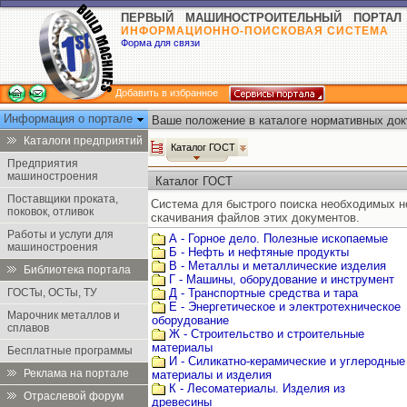
ПЕРВЫЙ МАШИНОСТРОИТЕЛЬНЫЙ ПОРТАЛ
ИНФОРМАЦИОННО-ПОИСКОВАЯ СИСТЕМА
Форма для связи
Добавить в избранное
Информация о портале
Ваше положение в каталоге нормативных док
Каталоги предприятий
Каталог ГОСТ
Предприятия
машиностроения
Каталог ГОСТ
Поставщики проката,
Система для быстрого поиска необходимых 
поковок, отливок
скачивания файлов этих документов.
Работы и услуги для
А - Горное дело. Полезные ископаемые
машиностроения
Б - Нефть и нефтяные продукты
В - Металлы и металлические изделия
Библиотека портала
Г - Машины, оборудование и инструмент
ГОСТы, ОСТы, ТУ
Д - Транспортные средства и тара
Е - Энергетическое и электротехническое
Марочник металлов и
оборудование
сплавов
Ж - Строительство и строительные
материалы
Бесплатные программы
И - Силикатно-керамические и углеродные
Реклама на портале
материалы и изделия
К - Лесоматериалы. Изделия из
Отраслевой форум
древесины