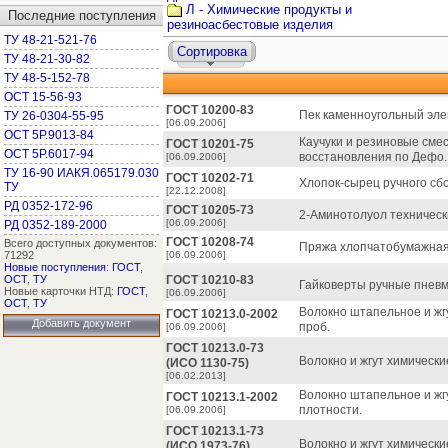
Л - Химические продукты и
Последние поступления
резиноасбестовые изделия
ТУ 48-21-521-76
Сортировка
ТУ 48-21-30-82
ТУ 48-5-152-78
ОСТ 15-56-93
ГОСТ 10200-83
Пек каменноугольный эле
ТУ 26-0304-55-95
[06.09.2006]
ОСТ 5Р.9013-84
Каучуки и резиновые сме
ГОСТ 10201-75
ОСТ 5Р.6017-94
восстановления по Дефо.
[06.09.2006]
ТУ 16-90 ИАКЯ.065179.030
ГОСТ 10202-71
Хлопок-сырец ручного сбо
ТУ
[22.12.2008]
РД 0352-172-96
ГОСТ 10205-73
2-Аминотолуол технически
[06.09.2006]
РД 0352-189-2000
ГОСТ 10208-74
Всего доступных документов:
Пряжа хлопчатобумажная
71292
[06.09.2006]
Новые поступления
:
ГОСТ
,
ОСТ
,
ТУ
ГОСТ 10210-83
Гайковерты ручные пневм
Новые карточки НТД:
ГОСТ
,
[06.09.2006]
ОСТ
,
ТУ
Волокно штапельное и жг
ГОСТ 10213.0-2002
Добавить документ
проб.
[06.09.2006]
ГОСТ 10213.0-73
Волокно и жгут химически
(ИСО 1130-75)
[06.02.2013]
Волокно штапельное и жг
ГОСТ 10213.1-2002
плотности.
[06.09.2006]
ГОСТ 10213.1-73
Волокно и жгут химическ
(ИСО 1973-76)