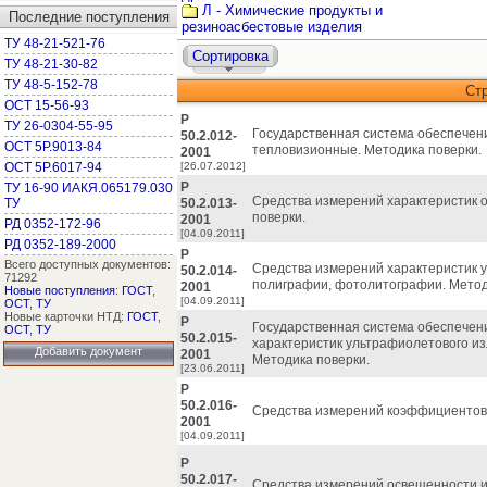
Л - Химические продукты и
Последние поступления
резиноасбестовые изделия
ТУ 48-21-521-76
Сортировка
ТУ 48-21-30-82
ТУ 48-5-152-78
Ст
ОСТ 15-56-93
Р
ТУ 26-0304-55-95
Государственная система обеспечен
50.2.012-
ОСТ 5Р.9013-84
тепловизионные. Методика поверки.
2001
ОСТ 5Р.6017-94
[26.07.2012]
Р
ТУ 16-90 ИАКЯ.065179.030
Средства измерений характеристик о
ТУ
50.2.013-
поверки.
2001
РД 0352-172-96
[04.09.2011]
РД 0352-189-2000
Р
Всего доступных документов:
Средства измерений характеристик у
50.2.014-
71292
полиграфии, фотолитографии. Метод
2001
Новые поступления
:
ГОСТ
,
[04.09.2011]
ОСТ
,
ТУ
Новые карточки НТД:
ГОСТ
,
Р
Государственная система обеспечен
ОСТ
,
ТУ
50.2.015-
характеристик ультрафиолетового из
Добавить документ
2001
Методика поверки.
[23.06.2011]
Р
50.2.016-
Средства измерений коэффициентов 
2001
[04.09.2011]
Р
50.2.017-
Средства измерений освещенности и