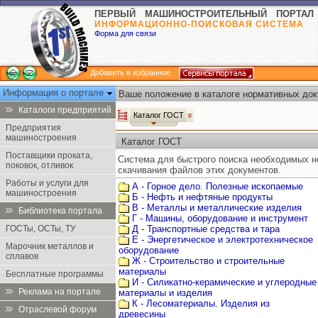
ПЕРВЫЙ МАШИНОСТРОИТЕЛЬНЫЙ ПОРТАЛ
ИНФОРМАЦИОННО-ПОИСКОВАЯ СИСТЕМА
Форма для связи
Добавить в избранное
Информация о портале
Ваше положение в каталоге нормативных док
Каталоги предприятий
Каталог ГОСТ
Предприятия
машиностроения
Каталог ГОСТ
Поставщики проката,
Система для быстрого поиска необходимых 
поковок, отливок
скачивания файлов этих документов.
Работы и услуги для
А - Горное дело. Полезные ископаемые
машиностроения
Б - Нефть и нефтяные продукты
В - Металлы и металлические изделия
Библиотека портала
Г - Машины, оборудование и инструмент
ГОСТы, ОСТы, ТУ
Д - Транспортные средства и тара
Е - Энергетическое и электротехническое
Марочник металлов и
оборудование
сплавов
Ж - Строительство и строительные
материалы
Бесплатные программы
И - Силикатно-керамические и углеродные
Реклама на портале
материалы и изделия
К - Лесоматериалы. Изделия из
Отраслевой форум
древесины