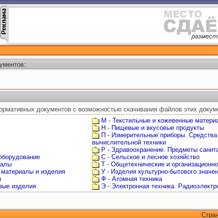
ументов:
ормативных документов с возможностью скачивания файлов этих докум
М - Текстильные и кожевенные матери
Н - Пищевые и вкусовые продукты
П - Измерительные приборы. Средства
вычислительной техники
Р - Здравоохранение. Предметы санита
 оборудование
С - Сельское и лесное хозяйство
иалы
Т - Общетехнические и организационн
 материалы и изделия
У - Изделия культурно-бытового значе
ы
Ф - Атомная техника
овые изделия
Э - Электронная техника. Радиоэлектр
Стра