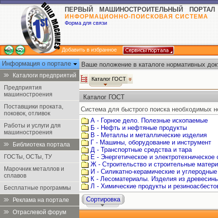
ПЕРВЫЙ МАШИНОСТРОИТЕЛЬНЫЙ ПОРТАЛ
ИНФОРМАЦИОННО-ПОИСКОВАЯ СИСТЕМА
Форма для связи
Добавить в избранное
Информация о портале
Ваше положение в каталоге нормативных док
Каталоги предприятий
Каталог ГОСТ
Предприятия
машиностроения
Каталог ГОСТ
Поставщики проката,
Система для быстрого поиска необходимых н
поковок, отливок
А - Горное дело. Полезные ископаемые
Работы и услуги для
Б - Нефть и нефтяные продукты
машиностроения
В - Металлы и металлические изделия
Г - Машины, оборудование и инструмент
Библиотека портала
Д - Транспортные средства и тара
ГОСТы, ОСТы, ТУ
Е - Энергетическое и электротехническое
Ж - Строительство и строительные матер
Марочник металлов и
И - Силикатно-керамические и углеродные
сплавов
К - Лесоматериалы. Изделия из древесин
Л - Химические продукты и резиноасбест
Бесплатные программы
Сортировка
Реклама на портале
Отраслевой форум