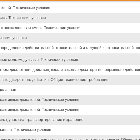
тяной. Технические условия.
окись. Технические условия.
птоноксеноновая смесь. Технические условия.
ческие условия.
 определения действительной относительной и кажущейся относительной пло
вые мелкомодульные. Технические условия.
торы дискретного действия, весы и весовые дозаторы непрерывного действи
овые дискретного действия. Общие технические требования.
деланная.
еактивных двигателей. Технические условия.
еактивных двигателей. Технические условия.
вка, упаковка, транспортирование и хранение.
анная. Технические условия.
ьняные и штучные изделия льняные и полульняные полотенечные. Общие тех