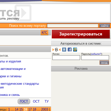
Поиск по всему порталу
КГС
Авторизоваться в системе:
Логин
Пароль(
забыли?
)
ентов.
алы и изделия
Реклама
 автоматизации и
рии и гигиены
о-методические стандарты
ния
оника и связь
ГОСТ
ОСТ
ТУ
ницы:
1
...
14
15
16
17
18
...
2003
|