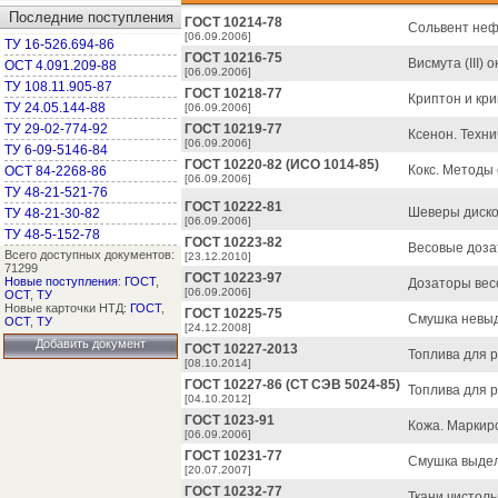
Последние поступления
ГОСТ 10214-78
Сольвент неф
[06.09.2006]
ТУ 16-526.694-86
ГОСТ 10216-75
Висмута (III) 
ОСТ 4.091.209-88
[06.09.2006]
ТУ 108.11.905-87
ГОСТ 10218-77
Криптон и кри
ТУ 24.05.144-88
[06.09.2006]
ТУ 29-02-774-92
ГОСТ 10219-77
Ксенон. Техни
[06.09.2006]
ТУ 6-09-5146-84
ГОСТ 10220-82 (ИСО 1014-85)
Кокс. Методы
ОСТ 84-2268-86
[06.09.2006]
ТУ 48-21-521-76
ГОСТ 10222-81
Шеверы диско
ТУ 48-21-30-82
[06.09.2006]
ТУ 48-5-152-78
ГОСТ 10223-82
Весовые доза
Всего доступных документов:
[23.12.2010]
71299
ГОСТ 10223-97
Новые поступления
:
ГОСТ
,
Дозаторы вес
[06.09.2006]
ОСТ
,
ТУ
Новые карточки НТД:
ГОСТ
,
ГОСТ 10225-75
Смушка невы
ОСТ
,
ТУ
[24.12.2008]
Добавить документ
ГОСТ 10227-2013
Топлива для р
[08.10.2014]
ГОСТ 10227-86 (СТ СЭВ 5024-85)
Топлива для р
[04.10.2012]
ГОСТ 1023-91
Кожа. Маркиро
[06.09.2006]
ГОСТ 10231-77
Смушка выдел
[20.07.2007]
ГОСТ 10232-77
Ткани чистол