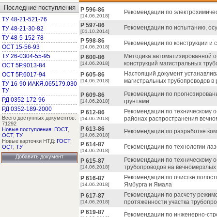
Последние поступления
Р 596-86
Рекомендации по электрохимическ
[14.06.2018]
ТУ 48-21-521-76
Р 597-86
Рекомендации по испытанию, ос
ТУ 48-21-30-82
[01.10.2014]
ТУ 48-5-152-78
Р 598-86
Рекомендации по конструкции и с
ОСТ 15-56-93
[14.06.2018]
ТУ 26-0304-55-95
Методика автоматизированной о
Р 600-86
конструкций магистральных труб
[14.06.2018]
ОСТ 5Р.9013-84
Настоящий документ устанавлив
ОСТ 5Р.6017-94
Р 605-86
магистральных трубопроводов в 
[14.06.2018]
ТУ 16-90 ИАКЯ.065179.030
ТУ
Рекомендации по прогнозирован
Р 609-86
РД 0352-172-96
грунтами.
[14.06.2018]
РД 0352-189-2000
Рекомендации по техническому о
Р 612-86
Всего доступных документов:
районах распространения вечном
[14.06.2018]
71292
Р 613-86
Новые поступления
:
ГОСТ
,
Рекомендации по разработке ко
ОСТ
,
ТУ
[14.06.2018]
Новые карточки НТД:
ГОСТ
,
Р 614-87
Рекомендации по технологии лаз
ОСТ
,
ТУ
[14.06.2018]
Добавить документ
Рекомендации по техническому 
Р 615-87
трубопроводов на вечномерзлых 
[14.06.2018]
Рекомендации по очистке полос
Р 616-87
Ямбурга и Ямала
[14.06.2018]
Рекомендации по расчету режимо
Р 617-87
протяженности участка трубопро
[14.06.2018]
Р 619-87
Рекомендации по инженерно-стр