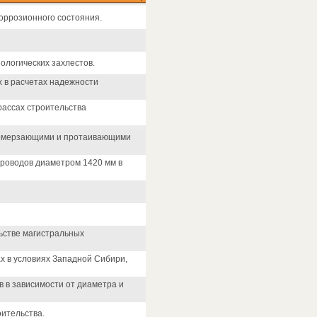
коррозионного состояния.
ологических захлестов.
 в расчетах надежности
ассах строительства
промерзающими и протаивающими
проводов диаметром 1420 мм в
ьстве магистральных
х в условиях Западной Сибири,
 в зависимости от диаметра и
ительства.