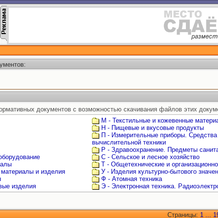
ументов:
ормативных документов с возможностью скачивания файлов этих докум
М - Текстильные и кожевенные матери
Н - Пищевые и вкусовые продукты
П - Измерительные приборы. Средства
вычислительной техники
Р - Здравоохранение. Предметы санита
 оборудование
С - Сельское и лесное хозяйство
иалы
Т - Общетехнические и организационн
 материалы и изделия
У - Изделия культурно-бытового значе
ы
Ф - Атомная техника
овые изделия
Э - Электронная техника. Радиоэлектр
Страницы:
1
...
1