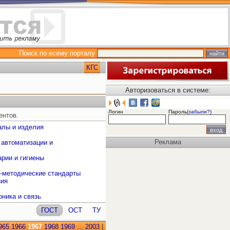
Поиск по всему порталу
КГС
Авторизоваться в системе:
Логин
Пароль(
забыли?
)
ентов.
алы и изделия
Реклама
 автоматизации и
рии и гигиены
о-методические стандарты
ния
оника и связь
ГОСТ
ОСТ
ТУ
965
1966
1967
1968
1969
...
2003
|