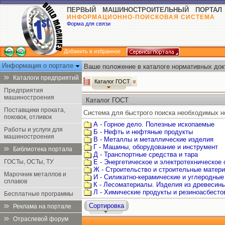
ПЕРВЫЙ МАШИНОСТРОИТЕЛЬНЫЙ ПОРТАЛ
ИНФОРМАЦИОННО-ПОИСКОВАЯ СИСТЕМА
Форма для связи
Добавить в избранное
Информация о портале
Ваше положение в каталоге нормативных док
Каталоги предприятий
Каталог ГОСТ
Предприятия
машиностроения
Каталог ГОСТ
Поставщики проката,
Система для быстрого поиска необходимых н
поковок, отливок
А - Горное дело. Полезные ископаемые
Работы и услуги для
Б - Нефть и нефтяные продукты
машиностроения
В - Металлы и металлические изделия
Г - Машины, оборудование и инструмент
Библиотека портала
Д - Транспортные средства и тара
ГОСТы, ОСТы, ТУ
Е - Энергетическое и электротехническое
Ж - Строительство и строительные матер
Марочник металлов и
И - Силикатно-керамические и углеродные
сплавов
К - Лесоматериалы. Изделия из древесин
Л - Химические продукты и резиноасбест
Бесплатные программы
Сортировка
Реклама на портале
Отраслевой форум