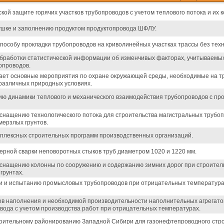
ой защите горячих участков трубопроводов с учетом теплового потока и их 
ушке и заполнению продуктом продуктопровода ШФЛУ.
пособу прокладки трубопроводов на криволинейных участках трассы без техн
бработки статистической информации об изменчивых факторах, учитываемых
опроводов.
ает основные мероприятия по охране окружающей среды, необходимые на тр
различных природных условиях.
ию динамики теплового и механического взаимодействия трубопроводов с 
снащению технологического потока для строительства магистральных трубо
ерзлых грунтов.
мплексных строительных программ производственных организаций.
ерной сварки неповоротных стыков труб диаметром 1020 и 1220 мм.
оснащению колонны по сооружению и содержанию зимних дорог при строител
грунтах.
ти и испытанию промысловых трубопроводов при отрицательных температура
в наполнения и необходимой производительности наполнительных агрегатов
вода с учетом производства работ при отрицательных температурах.
оительному районированию Западной Сибири для газонефтепроводного стро