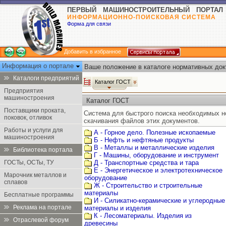
ПЕРВЫЙ МАШИНОСТРОИТЕЛЬНЫЙ ПОРТАЛ
ИНФОРМАЦИОННО-ПОИСКОВАЯ СИСТЕМА
Форма для связи
Добавить в избранное
Информация о портале
Ваше положение в каталоге нормативных док
Каталоги предприятий
Каталог ГОСТ
Предприятия
машиностроения
Каталог ГОСТ
Поставщики проката,
Система для быстрого поиска необходимых 
поковок, отливок
скачивания файлов этих документов.
Работы и услуги для
А - Горное дело. Полезные ископаемые
машиностроения
Б - Нефть и нефтяные продукты
В - Металлы и металлические изделия
Библиотека портала
Г - Машины, оборудование и инструмент
ГОСТы, ОСТы, ТУ
Д - Транспортные средства и тара
Е - Энергетическое и электротехническое
Марочник металлов и
оборудование
сплавов
Ж - Строительство и строительные
материалы
Бесплатные программы
И - Силикатно-керамические и углеродные
Реклама на портале
материалы и изделия
К - Лесоматериалы. Изделия из
Отраслевой форум
древесины