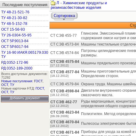
Л - Химические продукты и
Последние поступления
резиноасбестовые изделия
ТУ 48-21-521-76
Сортировка
ТУ 48-21-30-82
ТУ 48-5-152-78
Ст
ОСТ 15-56-93
Глинозем. Эмиссионный пламе
ТУ 26-0304-55-95
СТ СЭВ 455-77
содержания окиси натрия и оки
ОСТ 5Р.9013-84
СТ СЭВ 4573-84
Машины текстильные отделочн
ОСТ 5Р.6017-94
Патроны цилиндрические пнев
ТУ 16-90 ИАКЯ.065179.030
СТ СЭВ 4574-84
размеры.
ТУ
СТ СЭВ 4575-84
РД 0352-172-96
Машины прядильного производ
[17.12.2012]
РД 0352-189-2000
Машины приготовительные для 
СТ СЭВ 4577-84
Всего доступных документов:
Определение сторон.
[18.12.2012]
71292
Новые поступления
:
ГОСТ
,
СТ СЭВ 4579-84
Охрана труда. Машины швейны
ОСТ
,
ТУ
Новые карточки НТД:
ГОСТ
,
Двигатели внутреннего сгоран
СТ СЭВ 4598-84
ОСТ
,
ТУ
смазочного масла.
[18.12.2012]
Добавить документ
Руды марганцевые, концентрат
СТ СЭВ 462-77
определения общего содержан
[12.12.2012]
СТ СЭВ 4623-84
Полиэтилен. Метод определени
[06.09.2006]
СТ СЭВ 4670-84
Пылесосы электрические быто
[18.12.2012]
Приборы для ухода за кожей и
СТ СЭВ 4671-84