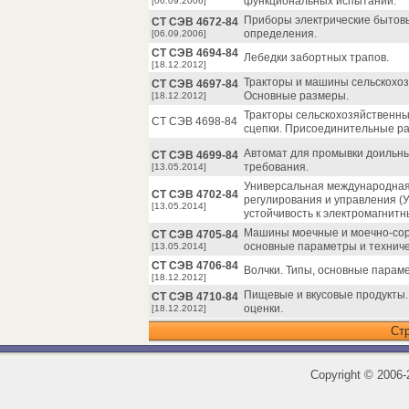
функциональных испытаний.
[06.09.2006]
Приборы электрические бытов
СТ СЭВ 4672-84
определения.
[06.09.2006]
СТ СЭВ 4694-84
Лебедки забортных трапов.
[18.12.2012]
Тракторы и машины сельскохо
СТ СЭВ 4697-84
Основные размеры.
[18.12.2012]
Тракторы сельскохозяйственны
СТ СЭВ 4698-84
сцепки. Присоединительные р
Автомат для промывки доильны
СТ СЭВ 4699-84
требования.
[13.05.2014]
Универсальная международная 
СТ СЭВ 4702-84
регулирования и управления (
[13.05.2014]
устойчивость к электромагнит
Машины моечные и моечно-сор
СТ СЭВ 4705-84
основные параметры и техниче
[13.05.2014]
СТ СЭВ 4706-84
Волчки. Типы, основные парам
[18.12.2012]
Пищевые и вкусовые продукты.
СТ СЭВ 4710-84
оценки.
[18.12.2012]
Ст
Copyright
©
2006-2