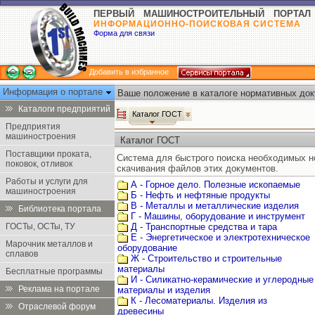
ПЕРВЫЙ МАШИНОСТРОИТЕЛЬНЫЙ ПОРТАЛ
ИНФОРМАЦИОННО-ПОИСКОВАЯ СИСТЕМА
Форма для связи
Добавить в избранное
Информация о портале
Ваше положение в каталоге нормативных док
Каталоги предприятий
Каталог ГОСТ
Предприятия
машиностроения
Каталог ГОСТ
Поставщики проката,
Система для быстрого поиска необходимых 
поковок, отливок
скачивания файлов этих документов.
Работы и услуги для
А - Горное дело. Полезные ископаемые
машиностроения
Б - Нефть и нефтяные продукты
В - Металлы и металлические изделия
Библиотека портала
Г - Машины, оборудование и инструмент
ГОСТы, ОСТы, ТУ
Д - Транспортные средства и тара
Е - Энергетическое и электротехническое
Марочник металлов и
оборудование
сплавов
Ж - Строительство и строительные
материалы
Бесплатные программы
И - Силикатно-керамические и углеродные
Реклама на портале
материалы и изделия
К - Лесоматериалы. Изделия из
Отраслевой форум
древесины