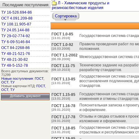
Л - Химические продукты и
Последние поступления
резиноасбестовые изделия
ТУ 16-526.694-86
Сортировка
ОСТ 4.091.209-88
ТУ 108.11.905-87
ТУ 24.05.144-88
ГОСТ 1.0-85
Государственная система станд
ТУ 29-02-774-92
[13.01.2016]
ТУ 6-09-5146-84
Правила проведения работ по м
ГОСТ 1.0-92
ОСТ 84-2268-86
положения.
[16.03.2008]
ТУ 48-21-521-76
ГОСТ 1.1-2002
Межгосударственная система ст
ТУ 48-21-30-82
[06.09.2006]
Техническое задание на разработ
ТУ 48-5-152-78
ГОСТ 1.11-75
разработку стандартов.
[09.10.2023]
Всего доступных документов:
71299
Государственная система станда
Новые поступления
:
ГОСТ
,
ГОСТ 1.13-85
восстановления подлинников, ду
ОСТ
,
ТУ
[13.01.2016]
стандартов.
Новые карточки НТД:
ГОСТ
,
ОСТ
,
ТУ
Государственная система станда
ГОСТ 1.15-85
Добавить документ
изменения и отмены стандартов.
[13.01.2016]
Пояснительная записка к проект
ГОСТ 1.16-78
и оформление.
[29.01.2020]
Отзывы и сводка отзывов к проек
ГОСТ 1.17-78
изложение и оформление.
[29.01.2020]
Государственная система станд
ГОСТ 1.18-85
отраслевых и республиканских с
[13.01.2016]
ГОСТ 1.19-85